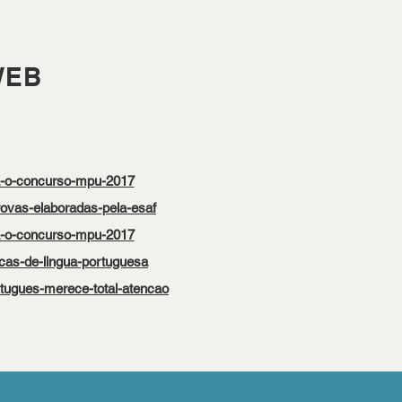
WEB
ra-o-concurso-mpu-2017
rovas-elaboradas-pela-esaf
ra-o-concurso-mpu-2017
dicas-de-lingua-portuguesa
rtugues-merece-total-atencao