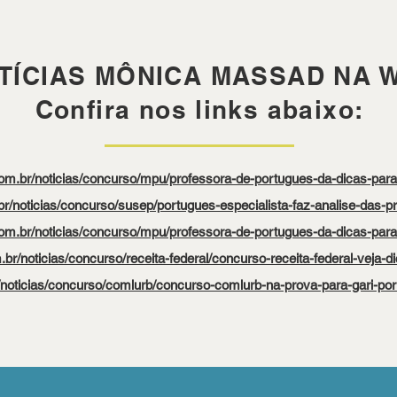
TÍCIAS MÔNICA MASSAD NA 
Confira nos links abaixo:
com.br/noticias/concurso/mpu/professora-de-portugues-da-dicas-pa
br/noticias/concurso/susep/portugues-especialista-faz-analise-das-p
com.br/noticias/concurso/mpu/professora-de-portugues-da-dicas-pa
.br/noticias/concurso/receita-federal/concurso-receita-federal-veja-
/noticias/concurso/comlurb/concurso-comlurb-na-prova-para-gari-po